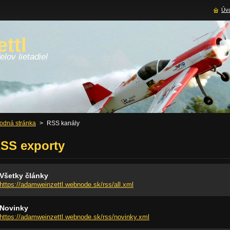
Úvo
ttl
lov lietadiel
odná stránka
>
RSS kanály
SS exporty
Všetky články
https://adamweinzettl.webnode.sk/rss/all.xml
Novinky
https://adamweinzettl.webnode.sk/rss/novinky.xml