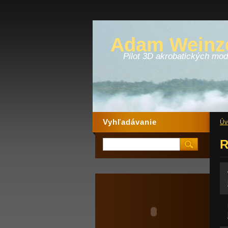
Adam Weinze
Pilot 3D akrobatických mode
Vyhľadávanie
Úv
R